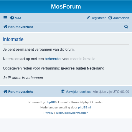
MosForum
V&A
Registreer
Aanmelden
Z
Forumoverzicht
o
Informatie
e
k
Je bent
permanent
verbannen van dit forum.
Neem contact op met een
beheerder
voor meer informatie.
Opgegeven reden voor verbanning:
ip-adres buiten Nederland
Je IP-adres is verbannen.
Forumoverzicht
Verwijder cookies
Alle tijden zijn
UTC+01:00
Powered by
phpBB
® Forum Software © phpBB Limited
Nederlandse vertaling door
phpBB.nl
.
Privacy
|
Gebruikersvoorwaarden