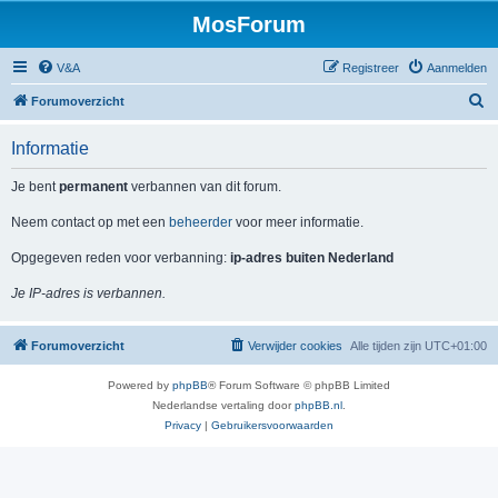
MosForum
V&A
Registreer
Aanmelden
Z
Forumoverzicht
o
Informatie
e
k
Je bent
permanent
verbannen van dit forum.
Neem contact op met een
beheerder
voor meer informatie.
Opgegeven reden voor verbanning:
ip-adres buiten Nederland
Je IP-adres is verbannen.
Forumoverzicht
Verwijder cookies
Alle tijden zijn
UTC+01:00
Powered by
phpBB
® Forum Software © phpBB Limited
Nederlandse vertaling door
phpBB.nl
.
Privacy
|
Gebruikersvoorwaarden