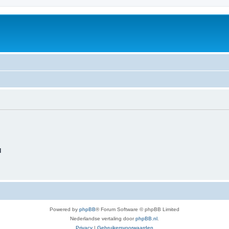
d
Powered by
phpBB
® Forum Software © phpBB Limited
Nederlandse vertaling door
phpBB.nl
.
Privacy
|
Gebruikersvoorwaarden