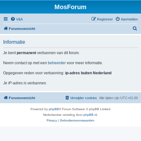
MosForum
V&A
Registreer
Aanmelden
Z
Forumoverzicht
o
Informatie
e
k
Je bent
permanent
verbannen van dit forum.
Neem contact op met een
beheerder
voor meer informatie.
Opgegeven reden voor verbanning:
ip-adres buiten Nederland
Je IP-adres is verbannen.
Forumoverzicht
Verwijder cookies
Alle tijden zijn
UTC+01:00
Powered by
phpBB
® Forum Software © phpBB Limited
Nederlandse vertaling door
phpBB.nl
.
Privacy
|
Gebruikersvoorwaarden