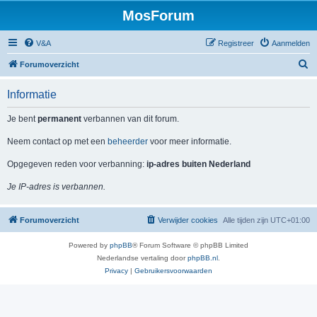
MosForum
V&A
Registreer
Aanmelden
Z
Forumoverzicht
o
Informatie
e
k
Je bent
permanent
verbannen van dit forum.
Neem contact op met een
beheerder
voor meer informatie.
Opgegeven reden voor verbanning:
ip-adres buiten Nederland
Je IP-adres is verbannen.
Forumoverzicht
Verwijder cookies
Alle tijden zijn
UTC+01:00
Powered by
phpBB
® Forum Software © phpBB Limited
Nederlandse vertaling door
phpBB.nl
.
Privacy
|
Gebruikersvoorwaarden