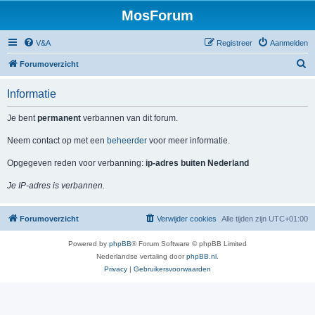
MosForum
V&A
Registreer
Aanmelden
Z
Forumoverzicht
o
Informatie
e
k
Je bent
permanent
verbannen van dit forum.
Neem contact op met een
beheerder
voor meer informatie.
Opgegeven reden voor verbanning:
ip-adres buiten Nederland
Je IP-adres is verbannen.
Forumoverzicht
Verwijder cookies
Alle tijden zijn
UTC+01:00
Powered by
phpBB
® Forum Software © phpBB Limited
Nederlandse vertaling door
phpBB.nl
.
Privacy
|
Gebruikersvoorwaarden