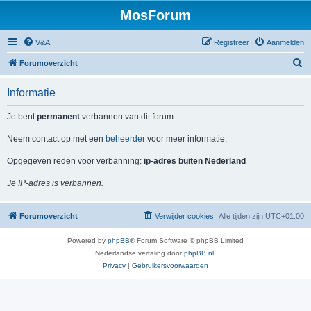
MosForum
V&A
Registreer
Aanmelden
Z
Forumoverzicht
o
Informatie
e
k
Je bent
permanent
verbannen van dit forum.
Neem contact op met een
beheerder
voor meer informatie.
Opgegeven reden voor verbanning:
ip-adres buiten Nederland
Je IP-adres is verbannen.
Forumoverzicht
Verwijder cookies
Alle tijden zijn
UTC+01:00
Powered by
phpBB
® Forum Software © phpBB Limited
Nederlandse vertaling door
phpBB.nl
.
Privacy
|
Gebruikersvoorwaarden