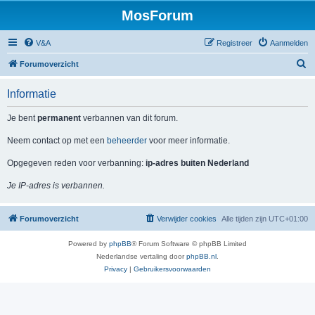
MosForum
V&A
Registreer
Aanmelden
Z
Forumoverzicht
o
Informatie
e
k
Je bent
permanent
verbannen van dit forum.
Neem contact op met een
beheerder
voor meer informatie.
Opgegeven reden voor verbanning:
ip-adres buiten Nederland
Je IP-adres is verbannen.
Forumoverzicht
Verwijder cookies
Alle tijden zijn
UTC+01:00
Powered by
phpBB
® Forum Software © phpBB Limited
Nederlandse vertaling door
phpBB.nl
.
Privacy
|
Gebruikersvoorwaarden