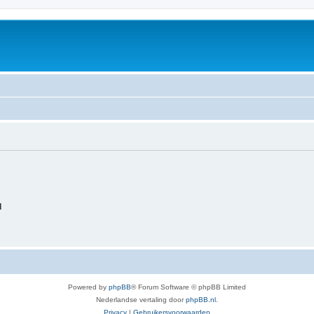
d
Powered by
phpBB
® Forum Software © phpBB Limited
Nederlandse vertaling door
phpBB.nl
.
Privacy
|
Gebruikersvoorwaarden