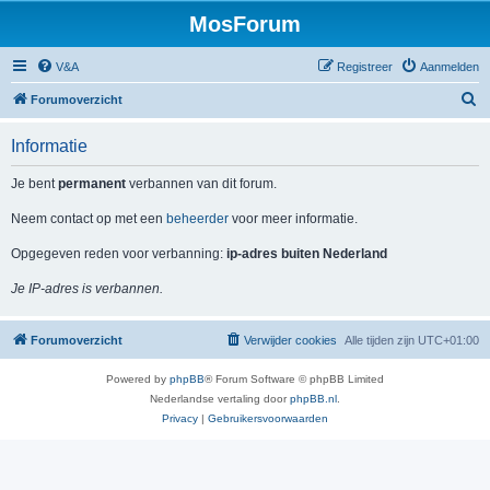
MosForum
V&A
Registreer
Aanmelden
Z
Forumoverzicht
o
Informatie
e
k
Je bent
permanent
verbannen van dit forum.
Neem contact op met een
beheerder
voor meer informatie.
Opgegeven reden voor verbanning:
ip-adres buiten Nederland
Je IP-adres is verbannen.
Forumoverzicht
Verwijder cookies
Alle tijden zijn
UTC+01:00
Powered by
phpBB
® Forum Software © phpBB Limited
Nederlandse vertaling door
phpBB.nl
.
Privacy
|
Gebruikersvoorwaarden