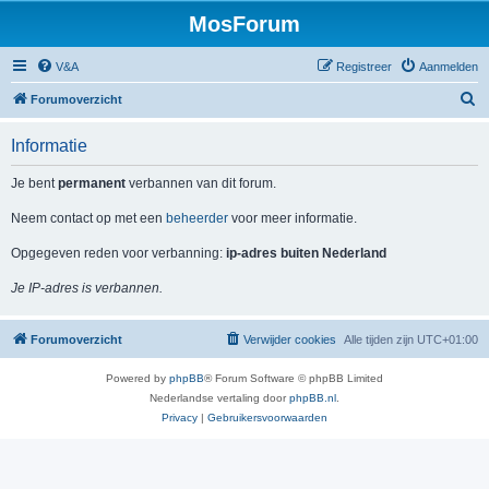
MosForum
V&A
Registreer
Aanmelden
Z
Forumoverzicht
o
Informatie
e
k
Je bent
permanent
verbannen van dit forum.
Neem contact op met een
beheerder
voor meer informatie.
Opgegeven reden voor verbanning:
ip-adres buiten Nederland
Je IP-adres is verbannen.
Forumoverzicht
Verwijder cookies
Alle tijden zijn
UTC+01:00
Powered by
phpBB
® Forum Software © phpBB Limited
Nederlandse vertaling door
phpBB.nl
.
Privacy
|
Gebruikersvoorwaarden