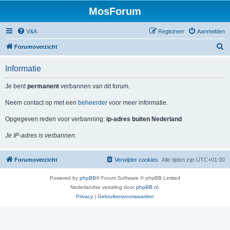
MosForum
V&A
Registreer
Aanmelden
Z
Forumoverzicht
o
Informatie
e
k
Je bent
permanent
verbannen van dit forum.
Neem contact op met een
beheerder
voor meer informatie.
Opgegeven reden voor verbanning:
ip-adres buiten Nederland
Je IP-adres is verbannen.
Forumoverzicht
Verwijder cookies
Alle tijden zijn
UTC+01:00
Powered by
phpBB
® Forum Software © phpBB Limited
Nederlandse vertaling door
phpBB.nl
.
Privacy
|
Gebruikersvoorwaarden