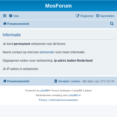
MosForum
V&A
Registreer
Aanmelden
Z
Forumoverzicht
o
Informatie
e
k
Je bent
permanent
verbannen van dit forum.
Neem contact op met een
beheerder
voor meer informatie.
Opgegeven reden voor verbanning:
ip-adres buiten Nederland
Je IP-adres is verbannen.
Forumoverzicht
Verwijder cookies
Alle tijden zijn
UTC+01:00
Powered by
phpBB
® Forum Software © phpBB Limited
Nederlandse vertaling door
phpBB.nl
.
Privacy
|
Gebruikersvoorwaarden