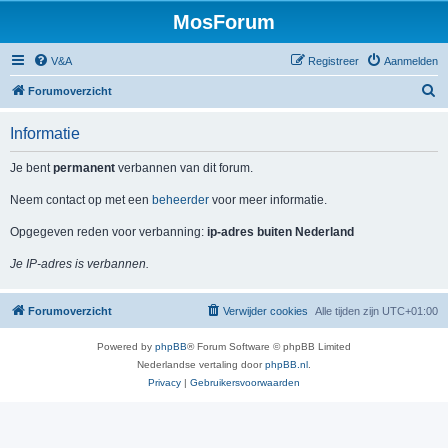
MosForum
V&A
Registreer
Aanmelden
Z
Forumoverzicht
o
Informatie
e
k
Je bent
permanent
verbannen van dit forum.
Neem contact op met een
beheerder
voor meer informatie.
Opgegeven reden voor verbanning:
ip-adres buiten Nederland
Je IP-adres is verbannen.
Forumoverzicht
Verwijder cookies
Alle tijden zijn
UTC+01:00
Powered by
phpBB
® Forum Software © phpBB Limited
Nederlandse vertaling door
phpBB.nl
.
Privacy
|
Gebruikersvoorwaarden