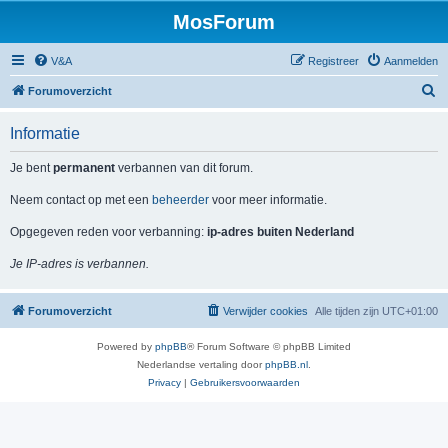
MosForum
V&A
Registreer
Aanmelden
Z
Forumoverzicht
o
Informatie
e
k
Je bent
permanent
verbannen van dit forum.
Neem contact op met een
beheerder
voor meer informatie.
Opgegeven reden voor verbanning:
ip-adres buiten Nederland
Je IP-adres is verbannen.
Forumoverzicht
Verwijder cookies
Alle tijden zijn
UTC+01:00
Powered by
phpBB
® Forum Software © phpBB Limited
Nederlandse vertaling door
phpBB.nl
.
Privacy
|
Gebruikersvoorwaarden