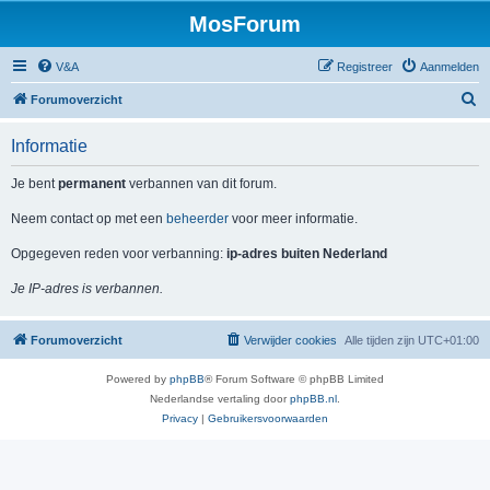
MosForum
V&A
Registreer
Aanmelden
Z
Forumoverzicht
o
Informatie
e
k
Je bent
permanent
verbannen van dit forum.
Neem contact op met een
beheerder
voor meer informatie.
Opgegeven reden voor verbanning:
ip-adres buiten Nederland
Je IP-adres is verbannen.
Forumoverzicht
Verwijder cookies
Alle tijden zijn
UTC+01:00
Powered by
phpBB
® Forum Software © phpBB Limited
Nederlandse vertaling door
phpBB.nl
.
Privacy
|
Gebruikersvoorwaarden