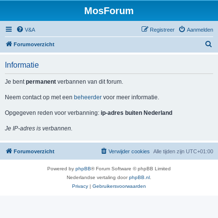
MosForum
V&A
Registreer
Aanmelden
Z
Forumoverzicht
o
Informatie
e
k
Je bent
permanent
verbannen van dit forum.
Neem contact op met een
beheerder
voor meer informatie.
Opgegeven reden voor verbanning:
ip-adres buiten Nederland
Je IP-adres is verbannen.
Forumoverzicht
Verwijder cookies
Alle tijden zijn
UTC+01:00
Powered by
phpBB
® Forum Software © phpBB Limited
Nederlandse vertaling door
phpBB.nl
.
Privacy
|
Gebruikersvoorwaarden