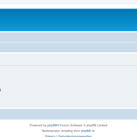
d
Powered by
phpBB
® Forum Software © phpBB Limited
Nederlandse vertaling door
phpBB.nl
.
Privacy
|
Gebruikersvoorwaarden