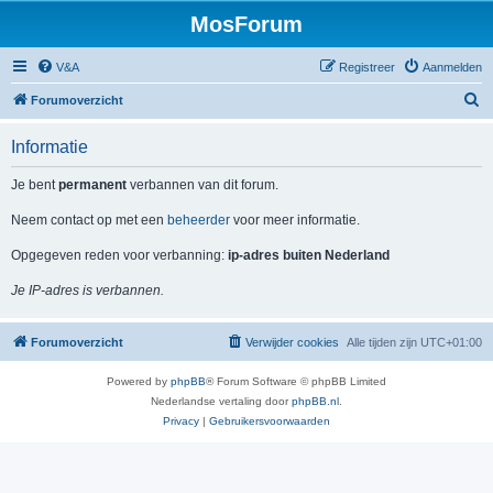
MosForum
V&A
Registreer
Aanmelden
Z
Forumoverzicht
o
Informatie
e
k
Je bent
permanent
verbannen van dit forum.
Neem contact op met een
beheerder
voor meer informatie.
Opgegeven reden voor verbanning:
ip-adres buiten Nederland
Je IP-adres is verbannen.
Forumoverzicht
Verwijder cookies
Alle tijden zijn
UTC+01:00
Powered by
phpBB
® Forum Software © phpBB Limited
Nederlandse vertaling door
phpBB.nl
.
Privacy
|
Gebruikersvoorwaarden