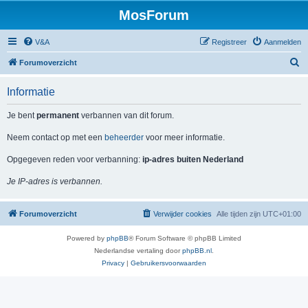
MosForum
V&A
Registreer
Aanmelden
Z
Forumoverzicht
o
Informatie
e
k
Je bent
permanent
verbannen van dit forum.
Neem contact op met een
beheerder
voor meer informatie.
Opgegeven reden voor verbanning:
ip-adres buiten Nederland
Je IP-adres is verbannen.
Forumoverzicht
Verwijder cookies
Alle tijden zijn
UTC+01:00
Powered by
phpBB
® Forum Software © phpBB Limited
Nederlandse vertaling door
phpBB.nl
.
Privacy
|
Gebruikersvoorwaarden