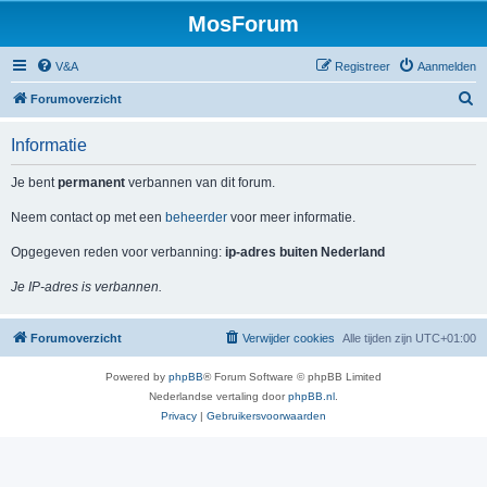
MosForum
V&A
Registreer
Aanmelden
Z
Forumoverzicht
o
Informatie
e
k
Je bent
permanent
verbannen van dit forum.
Neem contact op met een
beheerder
voor meer informatie.
Opgegeven reden voor verbanning:
ip-adres buiten Nederland
Je IP-adres is verbannen.
Forumoverzicht
Verwijder cookies
Alle tijden zijn
UTC+01:00
Powered by
phpBB
® Forum Software © phpBB Limited
Nederlandse vertaling door
phpBB.nl
.
Privacy
|
Gebruikersvoorwaarden