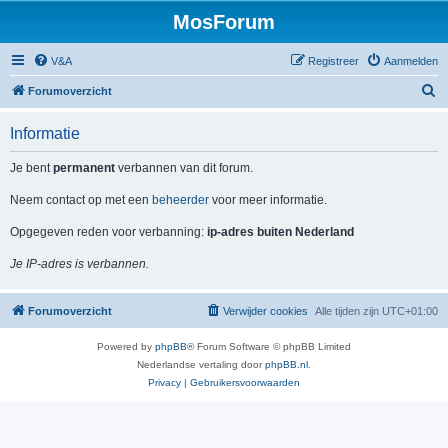
MosForum
V&A
Registreer
Aanmelden
Z
Forumoverzicht
o
Informatie
e
k
Je bent
permanent
verbannen van dit forum.
Neem contact op met een
beheerder
voor meer informatie.
Opgegeven reden voor verbanning:
ip-adres buiten Nederland
Je IP-adres is verbannen.
Forumoverzicht
Verwijder cookies
Alle tijden zijn
UTC+01:00
Powered by
phpBB
® Forum Software © phpBB Limited
Nederlandse vertaling door
phpBB.nl
.
Privacy
|
Gebruikersvoorwaarden