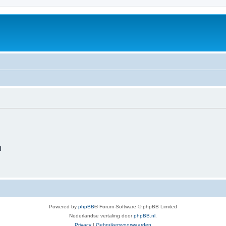
d
Powered by
phpBB
® Forum Software © phpBB Limited
Nederlandse vertaling door
phpBB.nl
.
Privacy
|
Gebruikersvoorwaarden