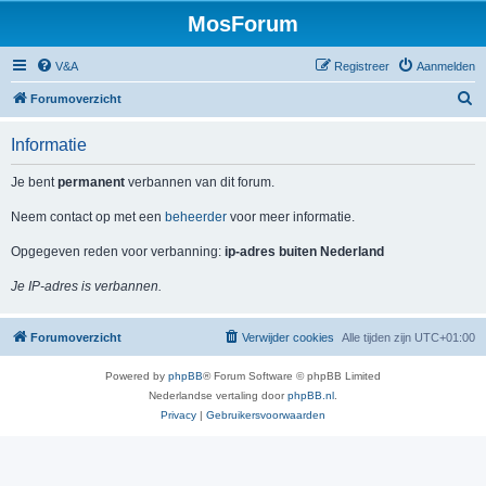
MosForum
V&A
Registreer
Aanmelden
Z
Forumoverzicht
o
Informatie
e
k
Je bent
permanent
verbannen van dit forum.
Neem contact op met een
beheerder
voor meer informatie.
Opgegeven reden voor verbanning:
ip-adres buiten Nederland
Je IP-adres is verbannen.
Forumoverzicht
Verwijder cookies
Alle tijden zijn
UTC+01:00
Powered by
phpBB
® Forum Software © phpBB Limited
Nederlandse vertaling door
phpBB.nl
.
Privacy
|
Gebruikersvoorwaarden