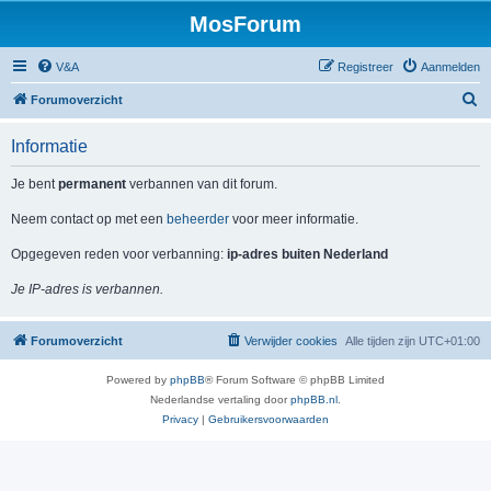
MosForum
V&A
Registreer
Aanmelden
Z
Forumoverzicht
o
Informatie
e
k
Je bent
permanent
verbannen van dit forum.
Neem contact op met een
beheerder
voor meer informatie.
Opgegeven reden voor verbanning:
ip-adres buiten Nederland
Je IP-adres is verbannen.
Forumoverzicht
Verwijder cookies
Alle tijden zijn
UTC+01:00
Powered by
phpBB
® Forum Software © phpBB Limited
Nederlandse vertaling door
phpBB.nl
.
Privacy
|
Gebruikersvoorwaarden