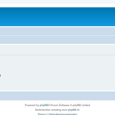
d
Powered by
phpBB
® Forum Software © phpBB Limited
Nederlandse vertaling door
phpBB.nl
.
Privacy
|
Gebruikersvoorwaarden