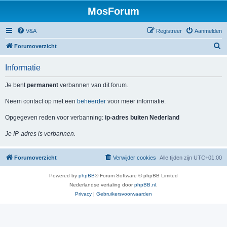
MosForum
V&A
Registreer
Aanmelden
Z
Forumoverzicht
o
Informatie
e
k
Je bent
permanent
verbannen van dit forum.
Neem contact op met een
beheerder
voor meer informatie.
Opgegeven reden voor verbanning:
ip-adres buiten Nederland
Je IP-adres is verbannen.
Forumoverzicht
Verwijder cookies
Alle tijden zijn
UTC+01:00
Powered by
phpBB
® Forum Software © phpBB Limited
Nederlandse vertaling door
phpBB.nl
.
Privacy
|
Gebruikersvoorwaarden