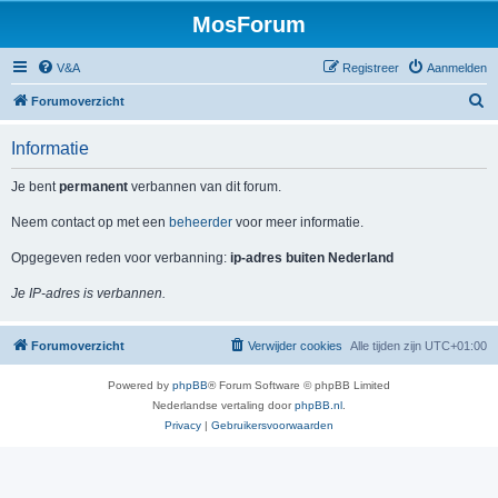
MosForum
V&A
Registreer
Aanmelden
Z
Forumoverzicht
o
Informatie
e
k
Je bent
permanent
verbannen van dit forum.
Neem contact op met een
beheerder
voor meer informatie.
Opgegeven reden voor verbanning:
ip-adres buiten Nederland
Je IP-adres is verbannen.
Forumoverzicht
Verwijder cookies
Alle tijden zijn
UTC+01:00
Powered by
phpBB
® Forum Software © phpBB Limited
Nederlandse vertaling door
phpBB.nl
.
Privacy
|
Gebruikersvoorwaarden