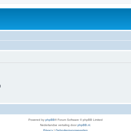
d
Powered by
phpBB
® Forum Software © phpBB Limited
Nederlandse vertaling door
phpBB.nl
.
Privacy
|
Gebruikersvoorwaarden