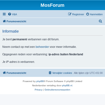
MosForum
V&A
Registreer
Aanmelden
Z
Forumoverzicht
o
Informatie
e
k
Je bent
permanent
verbannen van dit forum.
Neem contact op met een
beheerder
voor meer informatie.
Opgegeven reden voor verbanning:
ip-adres buiten Nederland
Je IP-adres is verbannen.
Forumoverzicht
Verwijder cookies
Alle tijden zijn
UTC+01:00
Powered by
phpBB
® Forum Software © phpBB Limited
Nederlandse vertaling door
phpBB.nl
.
Privacy
|
Gebruikersvoorwaarden