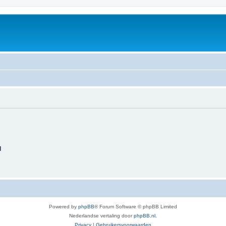
d
Powered by
phpBB
® Forum Software © phpBB Limited
Nederlandse vertaling door
phpBB.nl
.
Privacy
|
Gebruikersvoorwaarden