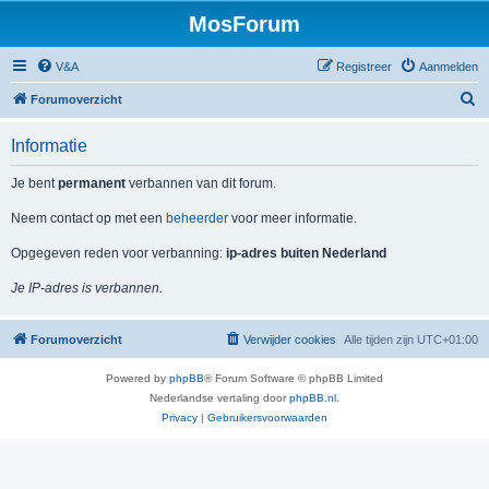
MosForum
V&A
Registreer
Aanmelden
Z
Forumoverzicht
o
Informatie
e
k
Je bent
permanent
verbannen van dit forum.
Neem contact op met een
beheerder
voor meer informatie.
Opgegeven reden voor verbanning:
ip-adres buiten Nederland
Je IP-adres is verbannen.
Forumoverzicht
Verwijder cookies
Alle tijden zijn
UTC+01:00
Powered by
phpBB
® Forum Software © phpBB Limited
Nederlandse vertaling door
phpBB.nl
.
Privacy
|
Gebruikersvoorwaarden