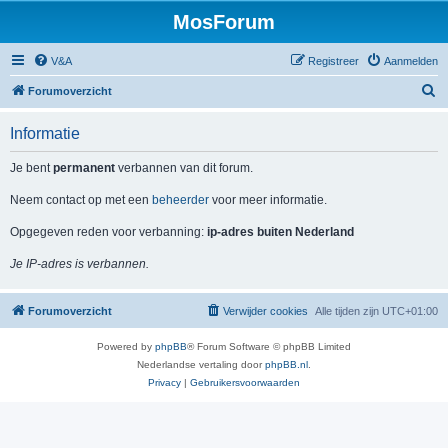
MosForum
V&A
Registreer
Aanmelden
Z
Forumoverzicht
o
Informatie
e
k
Je bent
permanent
verbannen van dit forum.
Neem contact op met een
beheerder
voor meer informatie.
Opgegeven reden voor verbanning:
ip-adres buiten Nederland
Je IP-adres is verbannen.
Forumoverzicht
Verwijder cookies
Alle tijden zijn
UTC+01:00
Powered by
phpBB
® Forum Software © phpBB Limited
Nederlandse vertaling door
phpBB.nl
.
Privacy
|
Gebruikersvoorwaarden