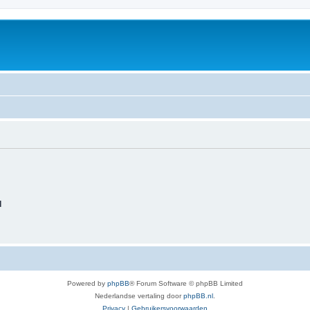
d
Powered by
phpBB
® Forum Software © phpBB Limited
Nederlandse vertaling door
phpBB.nl
.
Privacy
|
Gebruikersvoorwaarden