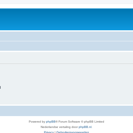
d
Powered by
phpBB
® Forum Software © phpBB Limited
Nederlandse vertaling door
phpBB.nl
.
Privacy
|
Gebruikersvoorwaarden