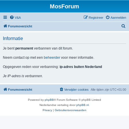
MosForum
V&A
Registreer
Aanmelden
Z
Forumoverzicht
o
Informatie
e
k
Je bent
permanent
verbannen van dit forum.
Neem contact op met een
beheerder
voor meer informatie.
Opgegeven reden voor verbanning:
ip-adres buiten Nederland
Je IP-adres is verbannen.
Forumoverzicht
Verwijder cookies
Alle tijden zijn
UTC+01:00
Powered by
phpBB
® Forum Software © phpBB Limited
Nederlandse vertaling door
phpBB.nl
.
Privacy
|
Gebruikersvoorwaarden