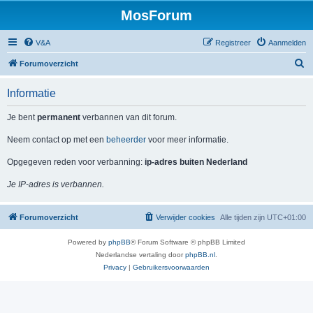
MosForum
V&A
Registreer
Aanmelden
Z
Forumoverzicht
o
Informatie
e
k
Je bent
permanent
verbannen van dit forum.
Neem contact op met een
beheerder
voor meer informatie.
Opgegeven reden voor verbanning:
ip-adres buiten Nederland
Je IP-adres is verbannen.
Forumoverzicht
Verwijder cookies
Alle tijden zijn
UTC+01:00
Powered by
phpBB
® Forum Software © phpBB Limited
Nederlandse vertaling door
phpBB.nl
.
Privacy
|
Gebruikersvoorwaarden