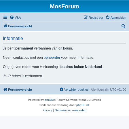
MosForum
V&A
Registreer
Aanmelden
Z
Forumoverzicht
o
Informatie
e
k
Je bent
permanent
verbannen van dit forum.
Neem contact op met een
beheerder
voor meer informatie.
Opgegeven reden voor verbanning:
ip-adres buiten Nederland
Je IP-adres is verbannen.
Forumoverzicht
Verwijder cookies
Alle tijden zijn
UTC+01:00
Powered by
phpBB
® Forum Software © phpBB Limited
Nederlandse vertaling door
phpBB.nl
.
Privacy
|
Gebruikersvoorwaarden