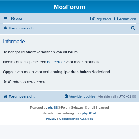
MosForum
V&A
Registreer
Aanmelden
Z
Forumoverzicht
o
Informatie
e
k
Je bent
permanent
verbannen van dit forum.
Neem contact op met een
beheerder
voor meer informatie.
Opgegeven reden voor verbanning:
ip-adres buiten Nederland
Je IP-adres is verbannen.
Forumoverzicht
Verwijder cookies
Alle tijden zijn
UTC+01:00
Powered by
phpBB
® Forum Software © phpBB Limited
Nederlandse vertaling door
phpBB.nl
.
Privacy
|
Gebruikersvoorwaarden