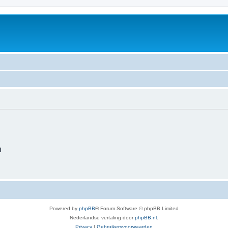
d
Powered by
phpBB
® Forum Software © phpBB Limited
Nederlandse vertaling door
phpBB.nl
.
Privacy
|
Gebruikersvoorwaarden