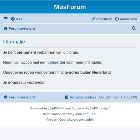
MosForum
V&A
Registreer
Aanmelden
Z
Forumoverzicht
o
Informatie
e
k
Je bent
permanent
verbannen van dit forum.
Neem contact op met een
beheerder
voor meer informatie.
Opgegeven reden voor verbanning:
ip-adres buiten Nederland
Je IP-adres is verbannen.
Forumoverzicht
Verwijder cookies
Alle tijden zijn
UTC+01:00
Powered by
phpBB
® Forum Software © phpBB Limited
Nederlandse vertaling door
phpBB.nl
.
Privacy
|
Gebruikersvoorwaarden