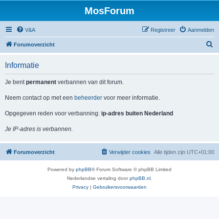
MosForum
V&A
Registreer
Aanmelden
Z
Forumoverzicht
o
Informatie
e
k
Je bent
permanent
verbannen van dit forum.
Neem contact op met een
beheerder
voor meer informatie.
Opgegeven reden voor verbanning:
ip-adres buiten Nederland
Je IP-adres is verbannen.
Forumoverzicht
Verwijder cookies
Alle tijden zijn
UTC+01:00
Powered by
phpBB
® Forum Software © phpBB Limited
Nederlandse vertaling door
phpBB.nl
.
Privacy
|
Gebruikersvoorwaarden