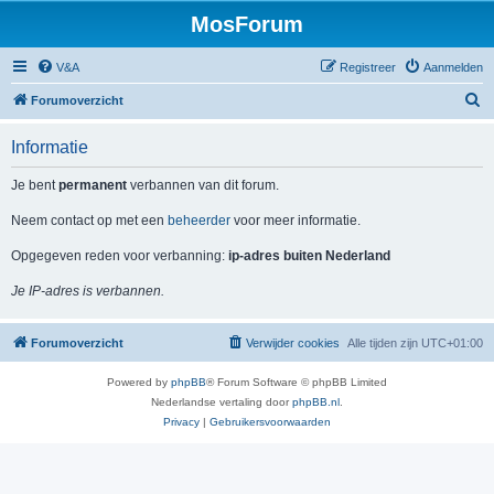
MosForum
V&A
Registreer
Aanmelden
Z
Forumoverzicht
o
Informatie
e
k
Je bent
permanent
verbannen van dit forum.
Neem contact op met een
beheerder
voor meer informatie.
Opgegeven reden voor verbanning:
ip-adres buiten Nederland
Je IP-adres is verbannen.
Forumoverzicht
Verwijder cookies
Alle tijden zijn
UTC+01:00
Powered by
phpBB
® Forum Software © phpBB Limited
Nederlandse vertaling door
phpBB.nl
.
Privacy
|
Gebruikersvoorwaarden