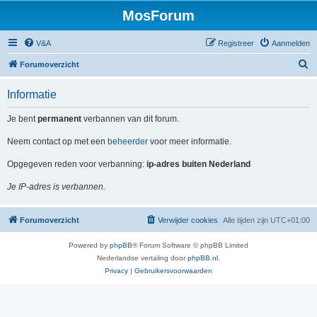
MosForum
V&A
Registreer
Aanmelden
Z
Forumoverzicht
o
Informatie
e
k
Je bent
permanent
verbannen van dit forum.
Neem contact op met een
beheerder
voor meer informatie.
Opgegeven reden voor verbanning:
ip-adres buiten Nederland
Je IP-adres is verbannen.
Forumoverzicht
Verwijder cookies
Alle tijden zijn
UTC+01:00
Powered by
phpBB
® Forum Software © phpBB Limited
Nederlandse vertaling door
phpBB.nl
.
Privacy
|
Gebruikersvoorwaarden