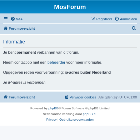
MosForum
V&A
Registreer
Aanmelden
Z
Forumoverzicht
o
Informatie
e
k
Je bent
permanent
verbannen van dit forum.
Neem contact op met een
beheerder
voor meer informatie.
Opgegeven reden voor verbanning:
ip-adres buiten Nederland
Je IP-adres is verbannen.
Forumoverzicht
Verwijder cookies
Alle tijden zijn
UTC+01:00
Powered by
phpBB
® Forum Software © phpBB Limited
Nederlandse vertaling door
phpBB.nl
.
Privacy
|
Gebruikersvoorwaarden