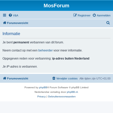
MosForum
V&A
Registreer
Aanmelden
Z
Forumoverzicht
o
Informatie
e
k
Je bent
permanent
verbannen van dit forum.
Neem contact op met een
beheerder
voor meer informatie.
Opgegeven reden voor verbanning:
ip-adres buiten Nederland
Je IP-adres is verbannen.
Forumoverzicht
Verwijder cookies
Alle tijden zijn
UTC+01:00
Powered by
phpBB
® Forum Software © phpBB Limited
Nederlandse vertaling door
phpBB.nl
.
Privacy
|
Gebruikersvoorwaarden