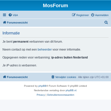
MosForum
V&A
Registreer
Aanmelden
Z
Forumoverzicht
o
Informatie
e
k
Je bent
permanent
verbannen van dit forum.
Neem contact op met een
beheerder
voor meer informatie.
Opgegeven reden voor verbanning:
ip-adres buiten Nederland
Je IP-adres is verbannen.
Forumoverzicht
Verwijder cookies
Alle tijden zijn
UTC+01:00
Powered by
phpBB
® Forum Software © phpBB Limited
Nederlandse vertaling door
phpBB.nl
.
Privacy
|
Gebruikersvoorwaarden