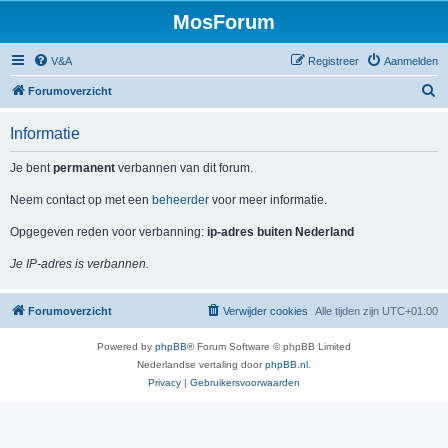
MosForum
V&A
Registreer
Aanmelden
Z
Forumoverzicht
o
Informatie
e
k
Je bent
permanent
verbannen van dit forum.
Neem contact op met een
beheerder
voor meer informatie.
Opgegeven reden voor verbanning:
ip-adres buiten Nederland
Je IP-adres is verbannen.
Forumoverzicht
Verwijder cookies
Alle tijden zijn
UTC+01:00
Powered by
phpBB
® Forum Software © phpBB Limited
Nederlandse vertaling door
phpBB.nl
.
Privacy
|
Gebruikersvoorwaarden