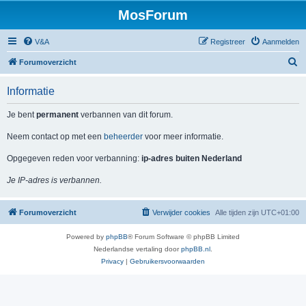
MosForum
V&A
Registreer
Aanmelden
Z
Forumoverzicht
o
Informatie
e
k
Je bent
permanent
verbannen van dit forum.
Neem contact op met een
beheerder
voor meer informatie.
Opgegeven reden voor verbanning:
ip-adres buiten Nederland
Je IP-adres is verbannen.
Forumoverzicht
Verwijder cookies
Alle tijden zijn
UTC+01:00
Powered by
phpBB
® Forum Software © phpBB Limited
Nederlandse vertaling door
phpBB.nl
.
Privacy
|
Gebruikersvoorwaarden