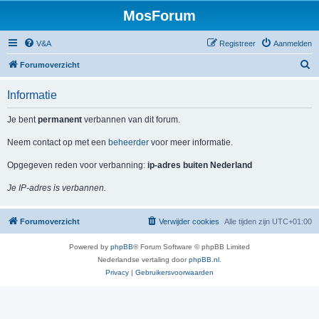
MosForum
V&A
Registreer
Aanmelden
Z
Forumoverzicht
o
Informatie
e
k
Je bent
permanent
verbannen van dit forum.
Neem contact op met een
beheerder
voor meer informatie.
Opgegeven reden voor verbanning:
ip-adres buiten Nederland
Je IP-adres is verbannen.
Forumoverzicht
Verwijder cookies
Alle tijden zijn
UTC+01:00
Powered by
phpBB
® Forum Software © phpBB Limited
Nederlandse vertaling door
phpBB.nl
.
Privacy
|
Gebruikersvoorwaarden